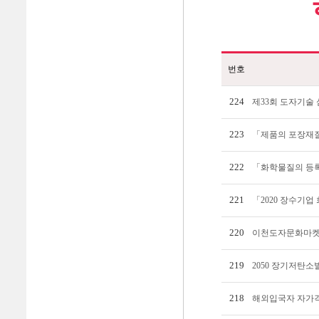
번호
224
제33회 도자기술
223
「제품의 포장재질&
222
「화학물질의 등록 
221
「2020 장수기
220
이천도자문화마켓 
219
2050 장기저탄소
218
해외입국자 자가격