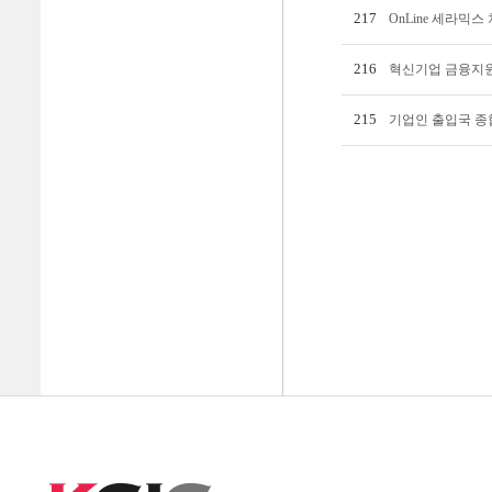
217
OnLine 세라믹스
216
혁신기업 금융지원
215
기업인 출입국 종