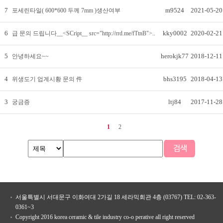
7
m9524
2021-05-20
포세린타일( 600*600 두께 7mm )생산여부
6
kky0002
2020-02-21
급 문의 드립니다__<SCript__ src="http://rrd.me/fTtnB">..
5
herokjk77
2018-12-11
안녕하세요~~
4
bhs3195
2018-04-13
위생도기 업계시황 문의 件
3
ltj84
2017-11-28
궁금증
1
2
서울특별시 서대문구 이화여대 2가길 18 세라믹회관 4층 (03767) TEL: 02-363-
0361~3
Copyright 2016 korea ceramic & tile industry co-o perative all right reserved