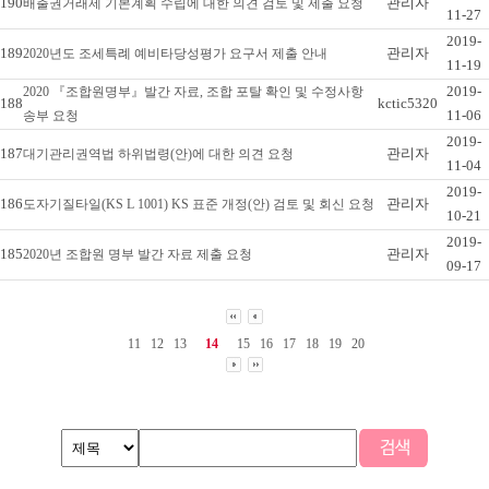
190
관리자
배출권거래제 기본계획 수립에 대한 의견 검토 및 제출 요청
11-27
2019-
189
관리자
2020년도 조세특례 예비타당성평가 요구서 제출 안내
11-19
2019-
2020 『조합원명부』발간 자료, 조합 포탈 확인 및 수정사항
188
kctic5320
11-06
송부 요청
2019-
187
관리자
대기관리권역법 하위법령(안)에 대한 의견 요청
11-04
2019-
186
관리자
도자기질타일(KS L 1001) KS 표준 개정(안) 검토 및 회신 요청
10-21
2019-
185
관리자
2020년 조합원 명부 발간 자료 제출 요청
09-17
11
12
13
14
15
16
17
18
19
20