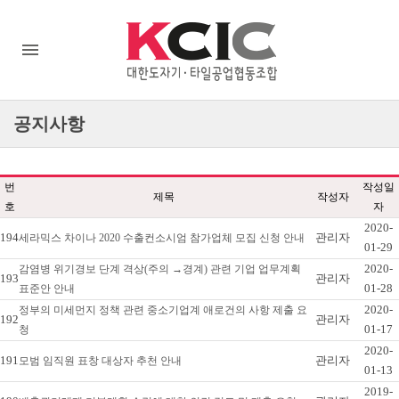
공지사항
번
작성일
제목
작성자
호
자
2020-
194
관리자
세라믹스 차이나 2020 수출컨소시엄 참가업체 모집 신청 안내
01-29
2020-
감염병 위기경보 단계 격상(주의 →경계) 관련 기업 업무계획
193
관리자
01-28
표준안 안내
2020-
정부의 미세먼지 정책 관련 중소기업계 애로건의 사항 제출 요
192
관리자
01-17
청
2020-
191
관리자
모범 임직원 표창 대상자 추천 안내
01-13
2019-