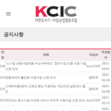
공지사항
번
작성일
제목
작성자
호
자
2021-
“소기업 공동사업제품 우선구매제도” 참여기업 인증 지원 사업
234
kctic5320
04-01
신청 안내
2021-
233
관리자
전통세라믹 활성화 지원사업 신청 안내
03-18
2021-
소재&부품&장비 신뢰성 향상 지원제도 개선의견 설문조사 협
232
관리자
03-09
조
2021-
231
kctic5320
2021년도 중소기업 비대면 서비스 바우처 지원사업 신청 안내
02-15
2021-