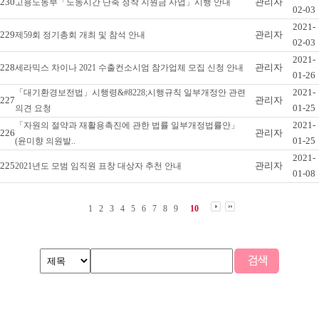
230
관리자
고용노동부「노동시간 단축 정착 지원금 사업」시행 안내
02-03
2021-
229
관리자
제59회 정기총회 개최 및 참석 안내
02-03
2021-
228
관리자
세라믹스 차이나 2021 수출컨소시엄 참가업체 모집 신청 안내
01-26
2021-
「대기환경보전법」시행령&#8228;시행규칙 일부개정안 관련
227
관리자
01-25
의견 요청
2021-
「자원의 절약과 재활용촉진에 관한 법률 일부개정법률안」
226
관리자
01-25
(윤미향 의원발..
2021-
225
관리자
2021년도 모범 임직원 표창 대상자 추천 안내
01-08
1
2
3
4
5
6
7
8
9
10