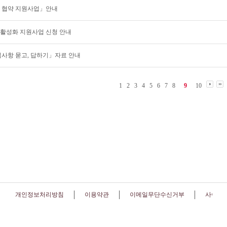
정 협약 지원사업」안내
 활성화 지원사업 신청 안내
심사항 묻고, 답하기」자료 안내
1
2
3
4
5
6
7
8
9
10
개인정보처리방침
이용약관
이메일무단수신거부
사이트