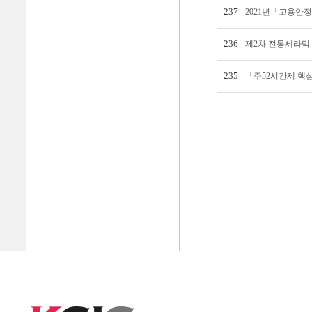
237
2021년「고용안
236
제2차 전통세라믹
235
「주52시간제 핵