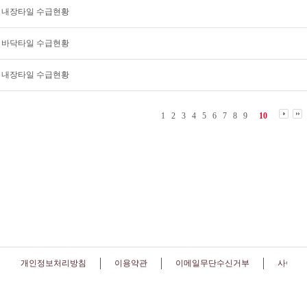
5월 내장타일 수급현황
4월 바닥타일 수급현황
4월 내장타일 수급현황
1
2
3
4
5
6
7
8
9
10
개인정보처리방침
이용약관
이메일무단수신거부
사이트