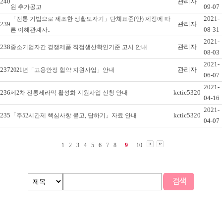
240
관리자
09-07
원 추가공고
2021-
「전통 기법으로 제조한 생활도자기」단체표준(안) 제정에 따
239
관리자
08-31
른 이해관계자..
2021-
238
관리자
중소기업자간 경쟁제품 직접생산확인기준 고시 안내
08-03
2021-
237
관리자
2021년「고용안정 협약 지원사업」안내
06-07
2021-
236
kctic5320
제2차 전통세라믹 활성화 지원사업 신청 안내
04-16
2021-
235
kctic5320
「주52시간제 핵심사항 묻고, 답하기」자료 안내
04-07
1
2
3
4
5
6
7
8
9
10