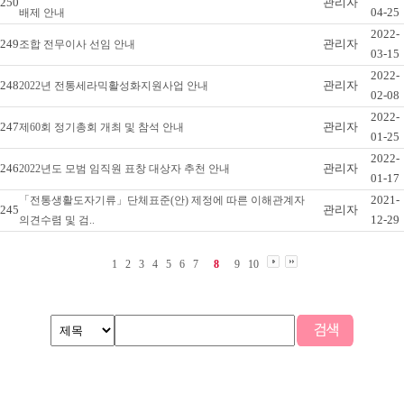
250
관리자
04-25
배제 안내
2022-
249
관리자
조합 전무이사 선임 안내
03-15
2022-
248
관리자
2022년 전통세라믹활성화지원사업 안내
02-08
2022-
247
관리자
제60회 정기총회 개최 및 참석 안내
01-25
2022-
246
관리자
2022년도 모범 임직원 표창 대상자 추천 안내
01-17
2021-
「전통생활도자기류」단체표준(안) 제정에 따른 이해관계자
245
관리자
12-29
의견수렴 및 검..
1
2
3
4
5
6
7
8
9
10