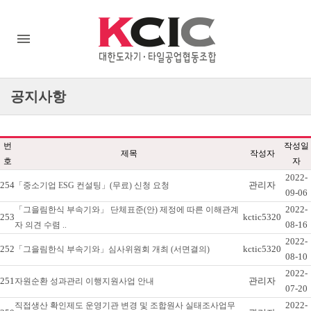
공지사항
번
작성일
제목
작성자
호
자
2022-
254
관리자
「중소기업 ESG 컨설팅」(무료) 신청 요청
09-06
2022-
「그을림한식 부속기와」 단체표준(안) 제정에 따른 이해관계
253
kctic5320
08-16
자 의견 수렴 ..
2022-
252
kctic5320
「그을림한식 부속기와」심사위원회 개최 (서면결의)
08-10
2022-
251
관리자
자원순환 성과관리 이행지원사업 안내
07-20
2022-
직접생산 확인제도 운영기관 변경 및 조합원사 실태조사업무