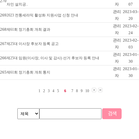
270
자
07
자인 설치공..
관리
2023-03-
269
2023 전통세라믹 활성화 지원사업 신청 안내
자
20
관리
2023-02-
268
제61회 정기총회 개최 결과
자
24
관리
2023-02-
267
제25대 이사장 후보자 등록 공고
자
03
관리
2023-01-
266
제25대 임원(이사장, 이사 및 감사) 선거 후보자 등록 안내
자
30
관리
2023-01-
265
제61회 정기총회 개최 통지
자
30
1
2
3
4
5
6
7
8
9
10