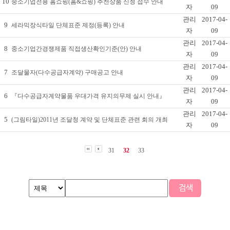
10
중소기업전용 홈쇼핑(홈&쇼핑) 추천상품 신청 접수 안내
자
09
관리
2017-04-
9
세라믹장식타일 단체표준 제정(등록) 안내
자
09
관리
2017-04-
8
중소기업간경쟁제품 직접생산확인기준(안) 안내
자
09
관리
2017-04-
7
조달물자(다수공급자계약) 구매공고 안내
자
09
관리
2017-04-
6
『다수공급자계약물품 우대가격 유지의무제 실시 안내』
자
09
관리
2017-04-
5
(그림타일)2011년 조달청 계약 및 단체표준 관련 회의 개최
자
09
31
32
33