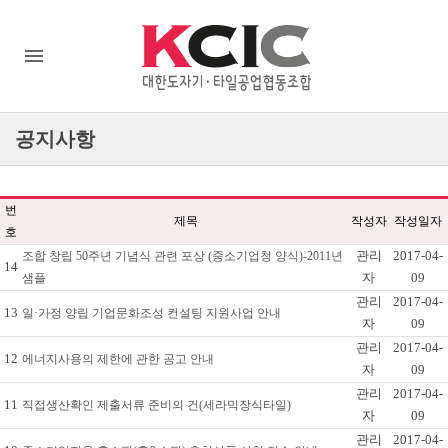
공지사항
번
제목
작성자
작성일자
호
관리
2017-04-
조합 창립 50주년 기념식 관련 포상 (중소기업청 양식)-2011년
14
자
09
샘플
관리
2017-04-
13
일·가정 양립 기업문화조성 컨설팅 지원사업 안내
자
09
관리
2017-04-
12
에너지사용의 제한에 관한 공고 안내
자
09
관리
2017-04-
11
직접생산확인 제출서류 준비의 건(세라믹장식타일)
자
09
관리
2017-04-