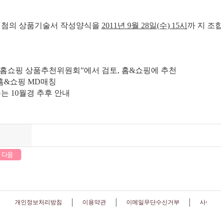
 : 별첨의 상품기술서 작성양식을
2011년 9월 28일(수) 15시
까 지 조합 
TV홈쇼핑 상품추천위원회”에서 검토, 홈&쇼핑에 추천
홈&쇼핑 MD매칭
접수는 10월경 추후 안내
개인정보처리방침
이용약관
이메일무단수신거부
사이트