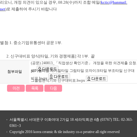
리오니
,
개정 의견이 있으실 경우
, 08.28(
수
)
까지 조합 메일
(
kctic@hanmail.
net
)
로 제출하여 주시기 바랍니다
별
첨
:
1.
중소기업유통센터 공문
1
부
.
2.
신구대비표 양식
[
타일
,
기와 경쟁제품
]
각
1
부
. 끝
(공문) 240813_「직접생산 확인기준」 개정을 위한 의견제출 요청.
pdf
도기질타일 자기질타일 그림타일 모자이크타일 부조타일 신구대
첨부파일
비표.hwpx
그을림한식기와 신구대비표.hwpx
서울특별시 서대문구 이화여대 2가길 18 세라믹회관 4층 (03767) TEL: 02-363-
0361~3
Copyright 2016 korea ceramic & tile industry co-o perative all right reserved