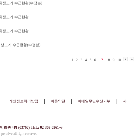
월 위생도기 수급현황(수정본)
월 위생도기 수급현황
월 위생도기 수급현황
월 위생도기 수급현황(수정본)
1
2
3
4
5
6
7
8
9
10
개인정보처리방침
이용약관
이메일무단수신거부
사이트
 (03767) TEL: 02-363-0361~3
perative all right reserved