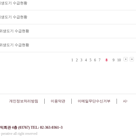
월 위생도기 수급현황
월 위생도기 수급현황
월 위생도기 수급현황
월 위생도기 수급현황
1
2
3
4
5
6
7
8
9
10
개인정보처리방침
이용약관
이메일무단수신거부
사이트
 (03767) TEL: 02-363-0361~3
perative all right reserved